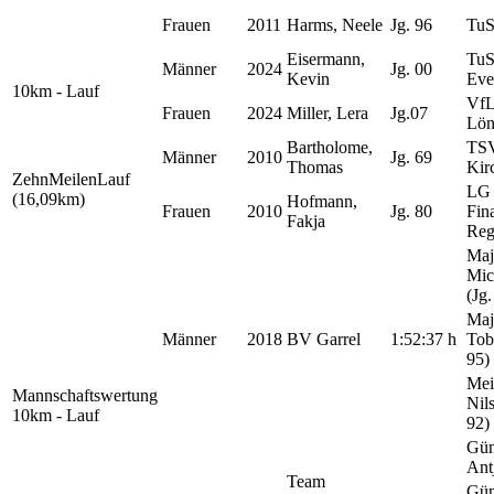
Frauen
2011
Harms, Neele
Jg. 96
TuS
Eisermann,
Tu
Männer
2024
Jg. 00
Kevin
Eve
10km - Lauf
Vf
Frauen
2024
Miller, Lera
Jg.07
Lön
Bartholome,
TS
Männer
2010
Jg. 69
Thomas
Kir
ZehnMeilenLauf
LG 
(16,09km)
Hofmann,
Frauen
2010
Jg. 80
Fin
Fakja
Reg
Maj
Mic
(Jg.
Maj
Männer
2018
BV Garrel
1:52:37 h
Tob
95)
Mei
Mannschaftswertung
Nils
10km - Lauf
92)
Gün
Ant
Team
Gün