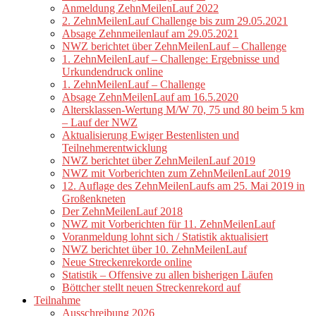
Anmeldung ZehnMeilenLauf 2022
2. ZehnMeilenLauf Challenge bis zum 29.05.2021
Absage Zehnmeilenlauf am 29.05.2021
NWZ berichtet über ZehnMeilenLauf – Challenge
1. ZehnMeilenLauf – Challenge: Ergebnisse und
Urkundendruck online
1. ZehnMeilenLauf – Challenge
Absage ZehnMeilenLauf am 16.5.2020
Altersklassen-Wertung M/W 70, 75 und 80 beim 5 km
– Lauf der NWZ
Aktualisierung Ewiger Bestenlisten und
Teilnehmerentwicklung
NWZ berichtet über ZehnMeilenLauf 2019
NWZ mit Vorberichten zum ZehnMeilenLauf 2019
12. Auflage des ZehnMeilenLaufs am 25. Mai 2019 in
Großenkneten
Der ZehnMeilenLauf 2018
NWZ mit Vorberichten für 11. ZehnMeilenLauf
Voranmeldung lohnt sich / Statistik aktualisiert
NWZ berichtet über 10. ZehnMeilenLauf
Neue Streckenrekorde online
Statistik – Offensive zu allen bisherigen Läufen
Böttcher stellt neuen Streckenrekord auf
Teilnahme
Ausschreibung 2026