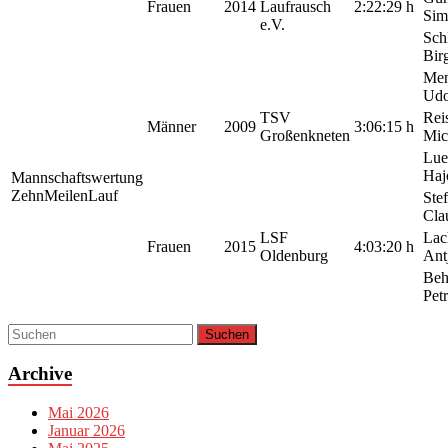
Frauen
2014
Laufrausch
2:22:29 h
Sim
e.V.
Sch
Birg
Men
Ud
TSV
Rei
Männer
2009
3:06:15 h
Großenkneten
Mic
Lue
Haj
Mannschaftswertung
ZehnMeilenLauf
Stef
Cla
LSF
Lac
Frauen
2015
4:03:20 h
Oldenburg
Ant
Beh
Pet
Archive
Mai 2026
Januar 2026