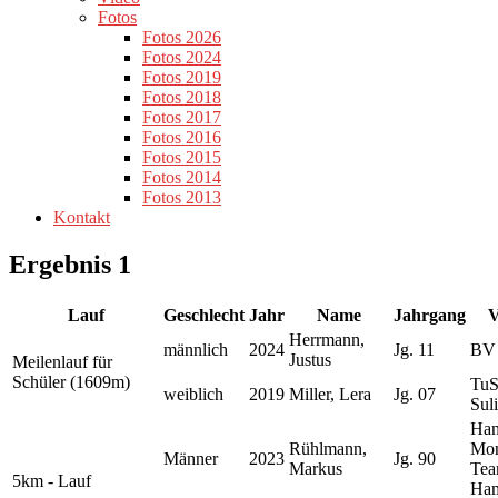
Fotos
Fotos 2026
Fotos 2024
Fotos 2019
Fotos 2018
Fotos 2017
Fotos 2016
Fotos 2015
Fotos 2014
Fotos 2013
Kontakt
Ergebnis 1
Lauf
Geschlecht
Jahr
Name
Jahrgang
V
Herrmann,
männlich
2024
Jg. 11
BV 
Justus
Meilenlauf für
Schüler (1609m)
Tu
weiblich
2019
Miller, Lera
Jg. 07
Sul
Han
Rühlmann,
Mon
Männer
2023
Jg. 90
Markus
Te
5km - Lauf
Ha