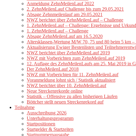
Anmeldung ZehnMeilenLauf 2022
2. ZehnMeilenLauf Challenge bis zum 29.05.2021
Absage Zehnmeilenlauf am 29.05.2021
NWZ berichtet über ZehnMeilenLauf – Challenge
1. ZehnMeilenLauf – Challenge: Ergebnisse und Urkund
1. ZehnMeilenLauf – Challenge
Absage ZehnMeilenLauf am 16.5.2020
Altersklassen-Wertung M/W 70, 75 und 80 beim 5 km 
Aktualisierung Ewiger Bestenlisten und Teilnehmerentw
NWZ berichtet über ZehnMeilenLauf 2019
NWZ mit Vorberichten zum ZehnMeilenLauf 2019
12. Auflage des ZehnMeilenLaufs am 25. Mai 2019 in 
Der ZehnMeilenLauf 2018
NWZ mit Vorberichten für 11. ZehnMeilenLauf
Voranmeldung lohnt sich / Statistik aktualisiert
NWZ berichtet über 10. ZehnMeilenLauf
Neue Streckenrekorde online
Statistik – Offensive zu allen bisherigen Läufen
Böttcher stellt neuen Streckenrekord auf
Teilnahme
Ausschreibung 2026
Unterhaltungsprogramm
Startpositionen
Startgelder & Startzeiten
Startnummernausgabe