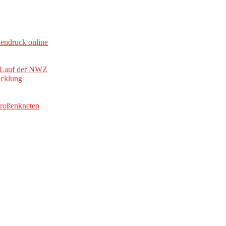
endruck online
– Lauf der NWZ
icklung
Großenkneten