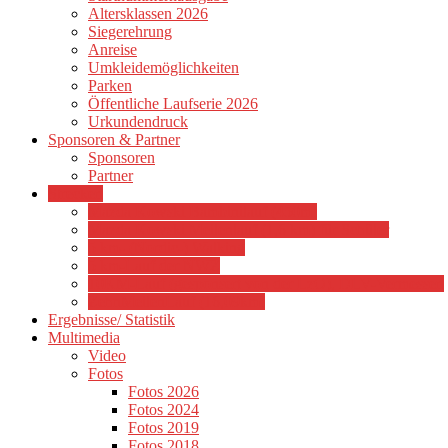
Altersklassen 2026
Siegerehrung
Anreise
Umkleidemöglichkeiten
Parken
Öffentliche Laufserie 2026
Urkundendruck
Sponsoren & Partner
Sponsoren
Partner
Strecken
Mazda Kowski Bambinilauf (450m)
Mazda Kowski Meilenlauf (1,6 km) für Schüler
5 km- (Nordic-) Walking
5 km-Lauf der NWZ
10KM-Lauf (gesponsert von der LzO), DLV-Vermessen
ZehnMeilenLauf (16,09km)
Ergebnisse/ Statistik
Multimedia
Video
Fotos
Fotos 2026
Fotos 2024
Fotos 2019
Fotos 2018